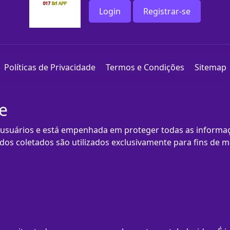
Login
Registrar-se
Políticas de Privacidade
Termos e Condições
Sitemap
de
us usuários e está empenhada em proteger todas as informa
os coletados são utilizados exclusivamente para fins de m