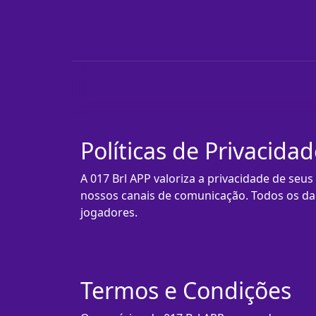
Políticas de Privacida
A 017 Brl APP valoriza a privacidade de se
nossos canais de comunicação. Todos os dad
jogadores.
Termos e Condições