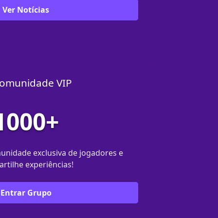
Ver Notícias
Comunidade VIP
1000+
unidade exclusiva de jogadores e
rtilhe experiências!
Entrar Grupo