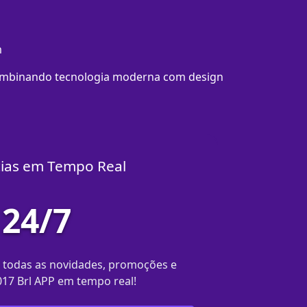
m
 combinando tecnologia moderna com design
cias em Tempo Real
24/7
e todas as novidades, promoções e
017 Brl APP em tempo real!