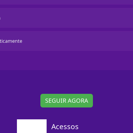
a
aticamente
SEGUIR AGORA
Acessos