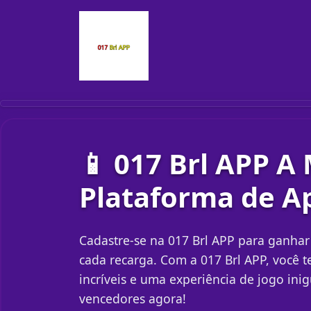
📱 017 Brl APP A
Plataforma de A
Cadastre-se na 017 Brl APP para ganha
cada recarga. Com a 017 Brl APP, você 
incríveis e uma experiência de jogo inig
vencedores agora!