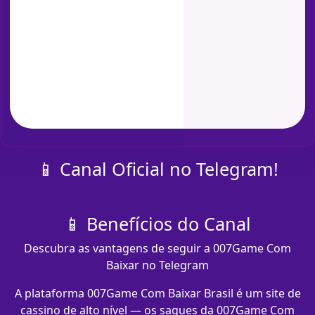
📱 Canal Oficial no Telegram!
📱 Benefícios do Canal
Descubra as vantagens de seguir a 007Game Com
Baixar no Telegram
A plataforma 007Game Com Baixar Brasil é um site de
cassino de alto nível — os saques da 007Game Com