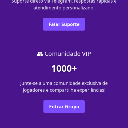
Suporte direto via Telegram, respostas rápidas e
atendimento personalizado!
Falar Suporte
👥 Comunidade VIP
1000+
Junte-se a uma comunidade exclusiva de
jogadores e compartilhe experiências!
Entrar Grupo