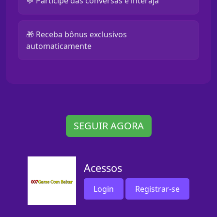
💬 Participe das conversas e interaja
🎁 Receba bônus exclusivos
automaticamente
SEGUIR AGORA
Acessos
Login
Registrar-se