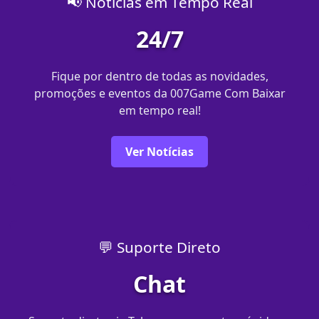
📢 Notícias em Tempo Real
24/7
Fique por dentro de todas as novidades,
promoções e eventos da 007Game Com Baixar
em tempo real!
Ver Notícias
💬 Suporte Direto
Chat